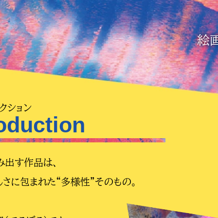
絵
クション
roduction
み出す作品は、
しさに包まれた“多様性”そのもの。