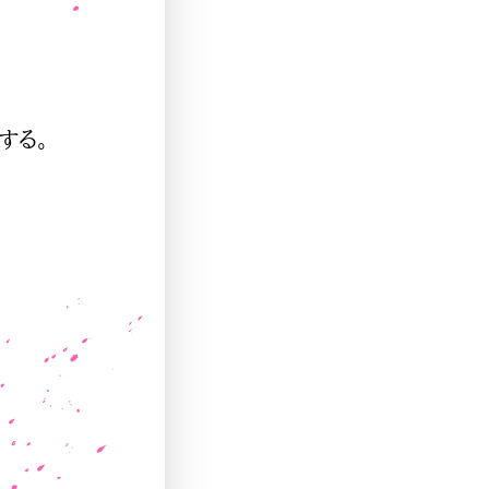
する。
。